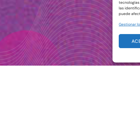
tecnologías
las identifi
puede afect
Gestionar lo
AC