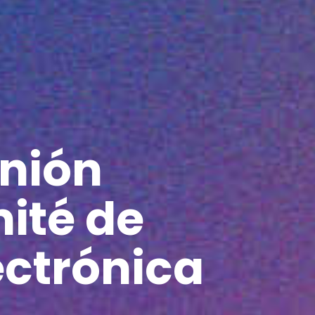
unión
ité de
ctrónica