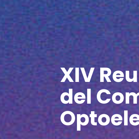
XIV Re
del Com
Optoele